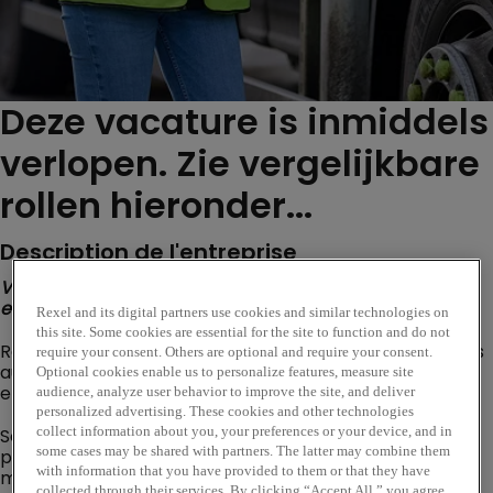
Deze vacature is inmiddels
verlopen. Zie vergelijkbare
rollen hieronder...
Description de l'entreprise
Vous êtes à la recherche d’une expérience
enrichissante et formatrice ?
Rexel and its digital partners use cookies and similar technologies on
this site. Some cookies are essential for the site to function and do not
Rejoignez Rexel et participez à des projets passionnants
require your consent. Others are optional and require your consent.
au sein d’équipes dynamiques et bienveillantes, dans un
Optional cookies enable us to personalize features, measure site
environnement international .
audience, analyze user behavior to improve the site, and deliver
personalized advertising. These cookies and other technologies
Société cotée et leader mondial de la distribution
collect information about you, your preferences or your device, and in
some cases may be shared with partners. The latter may combine them
professionnelle et multicanale de solutions pour le
with information that you have provided to them or that they have
monde de l’énergie, Rexel est implanté dans 17 pays,
collected through their services. By clicking “Accept All,” you agree