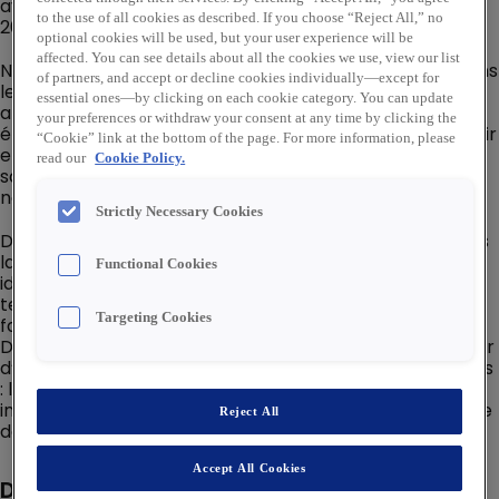
avec un chiffre d’affaires de 19,4 milliards d’euros en
to the use of all cookies as described. If you choose “Reject All,” no
2025.
optional cookies will be used, but your user experience will be
affected. You can see details about all the cookies we use, view our list
Notre mission est de proposer à nos clients partout dans
of partners, and accept or decline cookies individually—except for
le monde des solutions innovantes et durables pour
essential ones—by clicking on each cookie category. You can update
améliorer le confort, la sécurité et la performance
your preferences or withdraw your consent at any time by clicking the
énergétique des installations. L’objectif est d’approfondir
“Cookie” link at the bottom of the page. For more information, please
et accélérer ce mouvement pour nous permettre de
read our
Cookie Policy.
saisir les nombreuses opportunités qui se présentent à
nous.
Strictly Necessary Cookies
Dans les 20 ans qui viennent, la part de l’électricité dans
la consommation finale d'énergie va doubler. Rexel est
Functional Cookies
idéalement positionné pour bénéficier de cette
tendance porteuse et s’engage à mettre son savoir-
Targeting Cookies
faire au service de la diffusion du progrès énergétique.
Dans ce contexte, notre feuille de route s’articule autour
d’axes majeurs sur lesquels nous entendons être leaders
: l’accélération de l’électrification, la digitalisation
incluant l’intelligence artificielle, la montée en puissance
Reject All
des services, et un fort engagement ESG.
Accept All Cookies
Description du poste