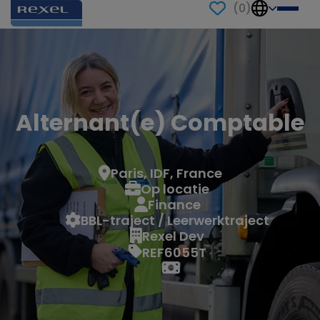
(
0
)
Alternant(e) Comptable
Paris, IDF, France
Op locatie
Finance
BBL-traject / Leerwerktraject
Rexel Dev
REF6055T