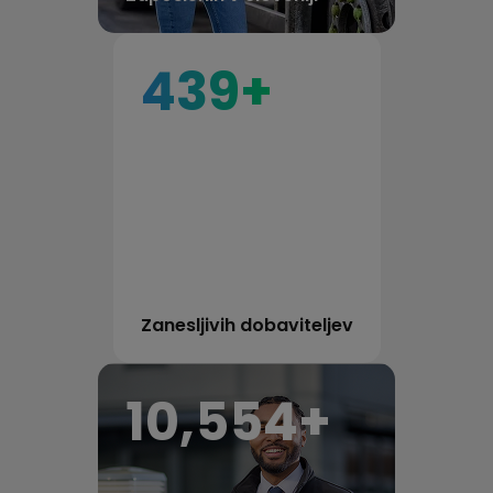
467
+
Zanesljivih dobaviteljev
11,221
+