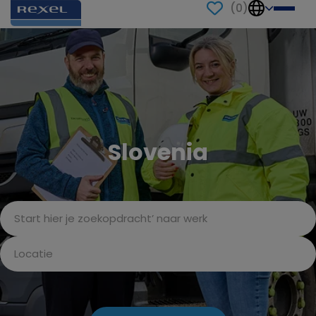
(
0
)
Slovenia