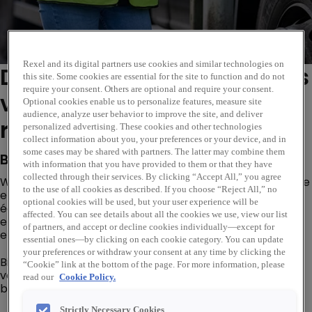
Rexel and its digital partners use cookies and similar technologies on
Deze vacature is inmiddels
this site. Some cookies are essential for the site to function and do not
require your consent. Others are optional and require your consent.
verlopen. Zie vergelijkbare
Optional cookies enable us to personalize features, measure site
audience, analyze user behavior to improve the site, and deliver
rollen hieronder...
personalized advertising. These cookies and other technologies
collect information about you, your preferences or your device, and in
some cases may be shared with partners. The latter may combine them
Bedrijfsomschrijving
with information that you have provided to them or that they have
collected through their services. By clicking “Accept All,” you agree
Wasco en Rexel Nederland slaan de handen ineen om de
to the use of all cookies as described. If you choose “Reject All,” no
energietransitie te versnellen. Samen groeien we naar
optional cookies will be used, but your user experience will be
één krachtige organisatie die klanten helpt met slimme
affected. You can see details about all the cookies we use, view our list
en toekomstbestendige oplossingen in installatie- en
of partners, and accept or decline cookies individually—except for
electrotechniek.
essential ones—by clicking on each cookie category. You can update
your preferences or withdraw your consent at any time by clicking the
Bij Wasco werk je in een dynamische omgeving met
“Cookie” link at the bottom of the page. For more information, please
volop ontwikkelmogelijkheden en lever je een directe
read our
Cookie Policy.
bijdrage aan een duurzamer Nederland.
Strictly Necessary Cookies