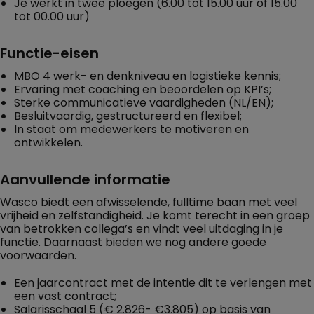
Je werkt in twee ploegen (6.00 tot 15.00 uur of 15.00
tot 00.00 uur)
Functie-eisen
MBO 4 werk- en denkniveau en logistieke kennis;
Ervaring met coaching en beoordelen op KPI’s;
Sterke communicatieve vaardigheden (NL/EN);
Besluitvaardig, gestructureerd en flexibel;
In staat om medewerkers te motiveren en
ontwikkelen.
Aanvullende informatie
Wasco biedt een afwisselende, fulltime baan met veel
vrijheid en zelfstandigheid. Je komt terecht in een groep
van betrokken collega’s en vindt veel uitdaging in je
functie. Daarnaast bieden we nog andere goede
voorwaarden.
Een jaarcontract met de intentie dit te verlengen met
een vast contract;
Salarisschaal 5 (€ 2.826- €3.805) op basis van