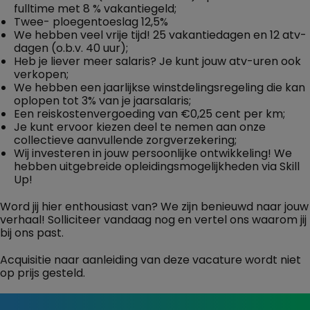
fulltime met 8 % vakantiegeld;
Twee- ploegentoeslag 12,5%
We hebben veel vrije tijd! 25 vakantiedagen en 12 atv-
dagen (o.b.v. 40 uur);
Heb je liever meer salaris? Je kunt jouw atv-uren ook
verkopen;
We hebben een jaarlijkse winstdelingsregeling die kan
oplopen tot 3% van je jaarsalaris;
Een reiskostenvergoeding van €0,25 cent per km;
Je kunt ervoor kiezen deel te nemen aan onze
collectieve aanvullende zorgverzekering;
Wij investeren in jouw persoonlijke ontwikkeling! We
hebben uitgebreide opleidingsmogelijkheden via Skill
Up!
Word jij hier enthousiast van? We zijn benieuwd naar jouw
verhaal! Solliciteer vandaag nog en vertel ons waarom jij
bij ons past.
Acquisitie naar aanleiding van deze vacature wordt niet
op prijs gesteld.