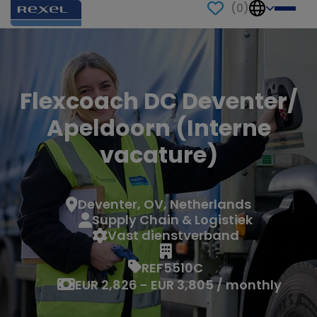
(
0
)
Flexcoach DC Deventer/
Apeldoorn (Interne
vacature)
Deventer, OV, Netherlands
Supply Chain & Logistiek
Vast dienstverband
REF5510C
EUR 2,826 - EUR 3,805 / monthly