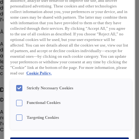
dans la mise en œuvre de solutions innovantes et
audience, analyze user behavior to improve the site, and deliver
personalized advertising. These cookies and other technologies
durables, où qu'ils soient. Engagé vers une croissance
collect information about you, your preferences or your device, and in
durable, la digitalisation et l’innovation sont au cœur de
some cases may be shared with partners. The latter may combine them
l’entreprise.
with information that you have provided to them or that they have
collected through their services. By clicking “Accept All,” you agree
À ce titre, nous recherchons
Product Owner
en CDI.
to the use of all cookies as described. If you choose “Reject All,” no
optional cookies will be used, but your user experience will be
Au sein de Rexel, nous sommes convaincus que la
affected. You can see details about all the cookies we use, view our list
diversité est une force. Nous accueillons et
of partners, and accept or decline cookies individually—except for
accompagnons les talents en situation de handicap en
essential ones—by clicking on each cookie category. You can update
leur proposant un environnement de travail adapté.
your preferences or withdraw your consent at any time by clicking the
Chacun peut contribuer pleinement à la réussite
“Cookie” link at the bottom of the page. For more information, please
collective de Rexel
read our
Cookie Policy.
Description du poste
Strictly Necessary Cookies
Description du Poste :
Functional Cookies
Au sein de l’équipe Produit, le Product Owner est
responsable des briques socles qui soutiennent
Targeting Cookies
l’ensemble de la plateforme Freshmile et des activités
CPO et EMSP.