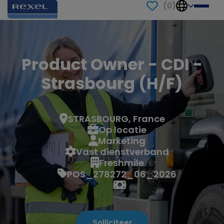
(
0
)
Product Owner - CDI -
Strasbourg (H/F)
STRASBOURG, France
Op locatie
Marketing
Vast dienstverband
Freshmile
POS_278272_06_2026
Solliciteer