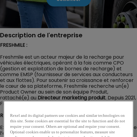
Description de l'entreprise
FRESHMILE :
Freshmile est un acteur majeur de la recharge pour
véhicules électriques, opérant à la fois comme CPO
(gestion et exploitation de bornes de recharge) et
comme EMSP (fournisseur de services aux conducteurs
et aux flottes). Pour soutenir sa croissance et renforcer
le cœur de sa plateforme, Freshmile recherche un(e)
Product Owner au sein de son équipe Produit,
rattaché(e) au
Directeur marketing produit
. Depuis 2021,
Freshmile est filiale à 100 % de Rexel France.
REXEL :
Rexel and its digital partners use cookies and similar technologies on
this site. Some cookies are essential for the site to function and do not
Expert de la distribution multicanale dédiée au monde de
require your consent. Others are optional and require your consent.
l’énergie, Rexel accompagne ses clients professionnels
Optional cookies enable us to personalize features, measure site