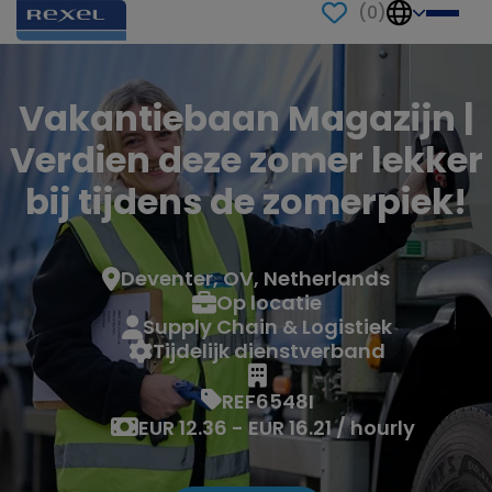
(
0
)
Vakantiebaan Magazijn |
Verdien deze zomer lekker
bij tijdens de zomerpiek!
Deventer, OV, Netherlands
Op locatie
Supply Chain & Logistiek
Tijdelijk dienstverband
REF6548I
EUR 12.36 - EUR 16.21 / hourly