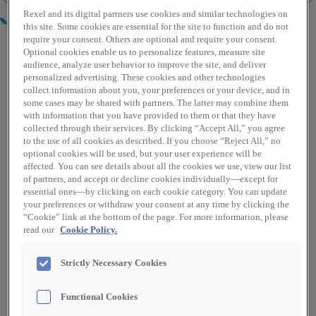
Rexel and its digital partners use cookies and similar technologies on
this site. Some cookies are essential for the site to function and do not
require your consent. Others are optional and require your consent.
Optional cookies enable us to personalize features, measure site
audience, analyze user behavior to improve the site, and deliver
personalized advertising. These cookies and other technologies
collect information about you, your preferences or your device, and in
some cases may be shared with partners. The latter may combine them
Manager Productgroep HVAC
with information that you have provided to them or that they have
collected through their services. By clicking “Accept All,” you agree
to the use of all cookies as described. If you choose “Reject All,” no
Als Manager Productgroep HVAC ben jij
optional cookies will be used, but your user experience will be
eindverantwoordelijk voor de productgroep
affected. You can see details about all the cookies we use, view our list
HVAC (Verwarming, ventilatie en
of partners, and accept or decline cookies individually—except for
airconditioning) en geef je richting aan de
essential ones—by clicking on each cookie category. You can update
strategie, het assortiment en de commerciële
your preferences or withdraw your consent at any time by clicking the
“Cookie” link at the bottom of the page. For more information, please
read our
Cookie Policy.
Apeldoorn, GE, Netherlands
Aankoop
Vast dienstverband
Strictly Necessary Cookies
Functional Cookies
Lees verder