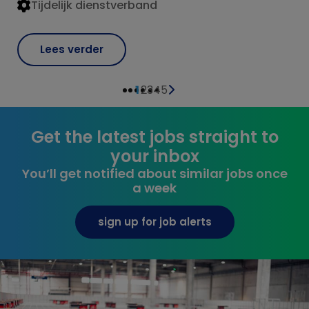
Tijdelijk dienstverband
Lees verder
1
2
3
4
5
Get the latest jobs straight to
your inbox
You’ll get notified about similar jobs once
a week
sign up for job alerts