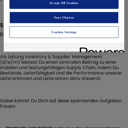
Accept All Cookies
Save Choices
Stellenbeschreibung
Cookies Settings
Das ist Deine neue Aufgabe
Als Leitung Inventory & Supplier Management
(d/w/m) leistest Du einen zentralen Beitrag zu einer
stabilen und leistungsfähigen Supply Chain, indem Du
Bestände, Lieferfähigkeit und die Performance unserer
Lieferantinnen und Lieferanten aktiv steuerst.
Dabei kannst Du Dich auf diese spannenden Aufgaben
freuen: