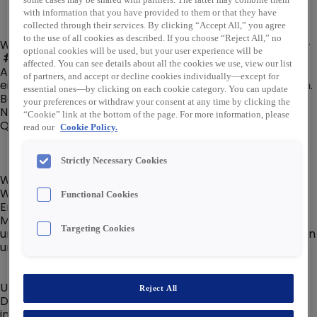
with information that you have provided to them or that they have
collected through their services. By clicking “Accept All,” you agree
to the use of all cookies as described. If you choose “Reject All,” no
Wir sind überzeugt von der Kraft der Zusammenarbeit –
optional cookies will be used, but your user experience will be
#zusammen
für Deinen Erfolg! In unserem modernen
affected. You can see details about all the cookies we use, view our list
Arbeitsumfeld hast du die Möglichkeit, deine Ideen
of partners, and accept or decline cookies individually—except for
einzubringen und Dich kontinuierlich weiterzuentwickeln.
essential ones—by clicking on each cookie category. You can update
Bei Rexel Germany profitierst Du von einem starken
your preferences or withdraw your consent at any time by clicking the
Netzwerk und einem klaren Werteversprechen, das auf
“Cookie” link at the bottom of the page. For more information, please
Qualität, Dynamik und Menschlichkeit basiert.
read our
Cookie Policy.
Strictly Necessary Cookies
Werde Teil eines Unternehmens, das nicht nur auf
Wachstum setzt, sondern auch auf die persönliche
Functional Cookies
Entwicklung seiner 1.400 Mitarbeiterinnen und
Mitarbeiter. Lass uns gemeinsam
#fastforward
gehen
Targeting Cookies
und die Zukunft gestalten. Bring Deine Talente bei uns ein
und erlebe, wie
#rexellent
Du sein kannst!
Unser 15-köpfiges Procurement-Team, sucht Dich und
Reject All
Deine Energie ab sofort für unseren Standort
in
München
.