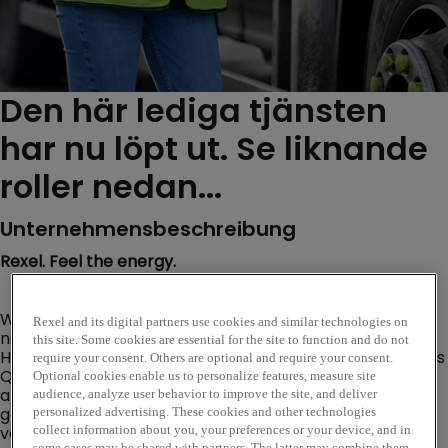
Den här lediga tjänsten
har nu löpt ut. Se liknande
roller nedan...
Unternehmensbeschreibung
Rexel. Feel the energy.
Willkommen bei Rexel Germany! Hier erwartet Dich
Rexel and its digital partners use cookies and similar technologies on
nicht nur ein Job, sondern eine spannende
this site. Some cookies are essential for the site to function and do not
Herausforderung in der Welt des Elektrogroßhandels. Als
require your consent. Others are optional and require your consent.
Qualitätspartner für Industrie und Handwerk stehen wir
Optional cookies enable us to personalize features, measure site
an der Seite unserer Kundinnen und Kunden, um
audience, analyze user behavior to improve the site, and deliver
gemeinsam die Energiewende und die Digitalisierung
personalized advertising. These cookies and other technologies
voranzutreiben.
collect information about you, your preferences or your device, and in
some cases may be shared with partners. The latter may combine them