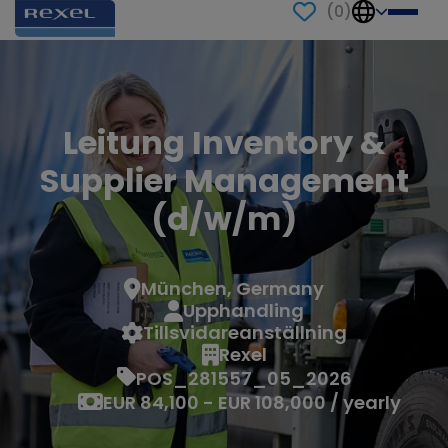
(
0
)
Leitung Inventory &
Supplier Management
(d/w/m)
München, Germany
Upphandling
Tillsvidareanställning
Rexel
POS_281557_05_2026
EUR 84,100 - EUR 108,000 / yearly