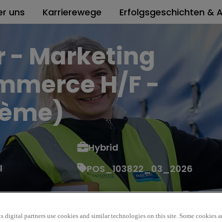
er uns
Karrierewege
Erfolgsgeschichten & A
r - Marketing
ommerce H/F -
17ème)
Hybrid
l
POS_103822_03_2026
s digital partners use cookies and similar technologies on this site. Some cookies ar