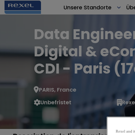
Unsere Standorte
Üb
Data Enginee
Digital & eC
CDI - Paris (
PARIS, France
Unbefristet
Rexe
Rexel and it