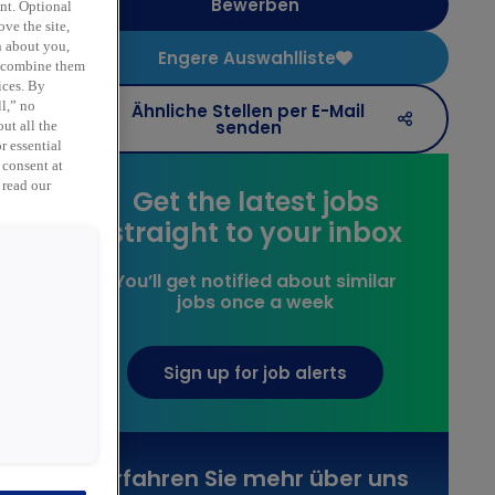
Bewerben
ent. Optional
ve the site,
n about you,
Engere Auswahlliste
y combine them
ices. By
ll,” no
Ähnliche Stellen per E-Mail
senden
ut all the
r essential
 consent at
 read our
Get the latest jobs
straight to your inbox
You’ll get notified about similar
jobs once a week
Sign up for job alerts
Erfahren Sie mehr über uns