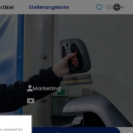
rtikel
(
0
)
Stellenangebote
Marketing
e essential for