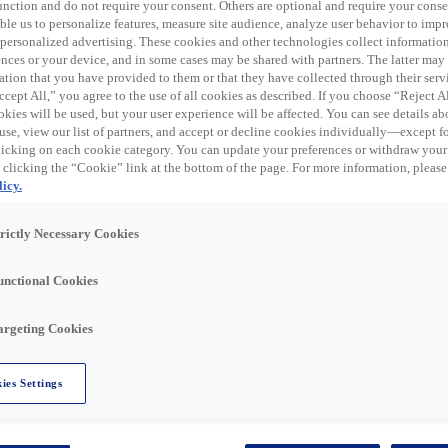
 function and do not require your consent. Others are optional and require your cons
le us to personalize features, measure site audience, analyze user behavior to impro
 de l’énergie, Rexel accompagne ses clients
 personalized advertising. These cookies and other technologies collect informatio
novantes et durables, où qu'ils soient. Engagé vers une
ences or your device, and in some cases may be shared with partners. The latter ma
sont au cœur de l’entreprise.
ation that you have provided to them or that they have collected through their serv
cept All,” you agree to the use of all cookies as described. If you choose “Reject A
Data Engineer - Marketing Digital & eCommerce en
kies will be used, but your user experience will be affected. You can see details abo
use, view our list of partners, and accept or decline cookies individually—except fo
cking on each cookie category. You can update your preferences or withdraw your
 clicking the “Cookie” link at the bottom of the page. For more information, please
versité est une force. Nous accueillons et accompagnons
icy.
sant un environnement de travail adapté. Chacun peut
xel.
trictly Necessary Cookies
unctional Cookies
argeting Cookies
l’analyse avancée et de l’IA un levier majeur de
ection Marketing & Communication. Il fournit des analyses
rmance, identifier les leviers d'action et améliorer la
ies Settings
ous pilotez la mesure et l'optimisation de la