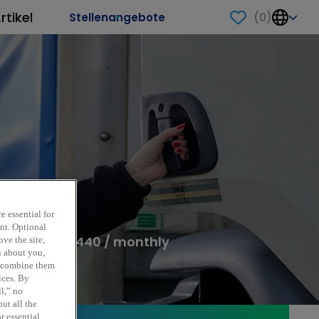
rtikel
(
0
)
Stellenangebote
zen
e essential for
ent. Optional
,745 - EUR 3,440 / monthly
ve the site,
n about you,
y combine them
ices. By
ll,” no
ut all the
r essential