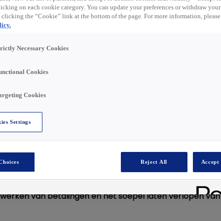
t ist nun abgelaufen.
cking on each cookie category. You can update your preferences or withdraw your
ähnliche Rollen unten
 clicking the “Cookie” link at the bottom of the page. For more information, please
icy.
trictly Necessary Cookies
unctional Cookies
 de energietransitie te versnellen. Samen groeien we
met slimme en toekomstbestendige oplossingen in
argeting Cookies
volop ontwikkelmogelijkheden en lever je een directe
ies Settings
Choices
Reject All
Accept 
r? Heb jij oog voor detail en ben je thuis in
u! Als Medewerker Debiteurenadministratie
verwerken van betalingen en het soepel laten verlopen van