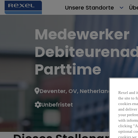
Unsere Standorte
Üb
Medewerker
Debiteurenad
Parttime
Deventer, OV, Netherlands
Rexel and it
the site to
Unbefristet
cookies enab
and deliver
your prefer
with inform
clicking “Ac
optional coo
cookies we 