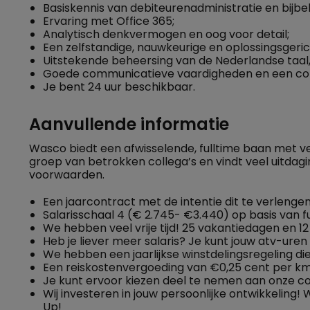
Basiskennis van debiteurenadministratie en bijb
Ervaring met Office 365;
Analytisch denkvermogen en oog voor detail;
Een zelfstandige, nauwkeurige en oplossingsgeri
Uitstekende beheersing van de Nederlandse taal, z
Goede communicatieve vaardigheden en een colleg
Je bent 24 uur beschikbaar.
Aanvullende informatie
Wasco biedt een afwisselende, fulltime baan met vee
groep van betrokken collega’s en vindt veel uitdag
voorwaarden.
Een jaarcontract met de intentie dit te verlenge
Salarisschaal 4 (€ 2.745- €3.440) op basis van f
We hebben veel vrije tijd! 25 vakantiedagen en 12
Heb je liever meer salaris? Je kunt jouw atv-ure
We hebben een jaarlijkse winstdelingsregeling die
Een reiskostenvergoeding van €0,25 cent per km
Je kunt ervoor kiezen deel te nemen aan onze co
Wij investeren in jouw persoonlijke ontwikkeling!
Up!