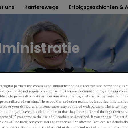
er uns
Karrierewege
Erfolgsgeschichten & A
ministratie
Finan
s digital partners use cookies and similar technologies on this site. Some cookies ar
 function and do not require your consent. Others are optional and require your cons
EUR 2
REF5535J
le us to personalize features, measure site audience, analyze user behavior to impro
 personalized advertising. These cookies and other technologies collect informatio
ences or your device, and in some cases may be shared with partners. The latter ma
ation that you have provided to them or that they have collected through their serv
cept All,” you agree to the use of all cookies as described. If you choose “Reject A
kies will be used, but your user experience will be affected. You can see details abo
use, view our list of partners, and accept or decline cookies individually—except fo