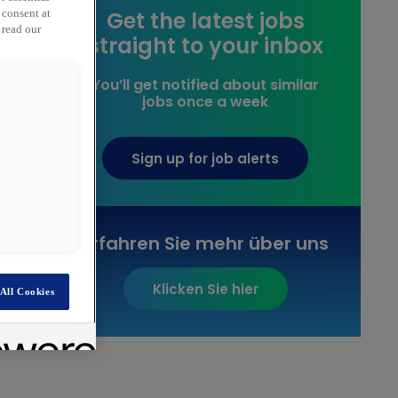
Get the latest jobs
 consent at
 read our
straight to your inbox
You’ll get notified about similar
jobs once a week
Sign up for job alerts
Erfahren Sie mehr über uns
Klicken Sie hier
All Cookies