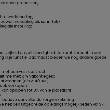
ehorende processen;
chte werkhouding;
owel mondeling als schriftelijk;
iale instelling;
l vrijheid en zelfstandigheid. Je komt terecht in een
ing in je functie. Daarnaast bieden we nog andere goede
n met een vast contract;
ulltime met 8 % vakantiegeld;
 atv-dagen (o.b.v. 40 uur);
n ook verkopen;
 kan oplopen tot 3% van je jaarsalaris;
;
llectieve aanvullende zorgverzekering;
 We hebben uitgebreide opleidingsmogelijkheden via Skill