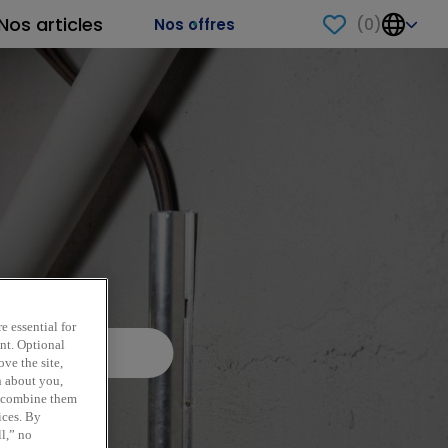
Nos articles
(
0
)
Nos offres
e essential for
ent. Optional
ve the site,
n about you,
y combine them
ices. By
ll,” no