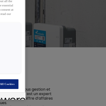
ut all the
r essential
 consent at
 read our
All Cookies
s de charge sous gestion et
l France. Rexel est un expert
 d’euros de chiffre d’affaires
ues.