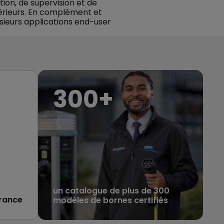
ion, de supervision et de
térieurs. En complément et
usieurs applications end-user
300
+
un catalogue de plus de 300
France
modèles de bornes certifiés