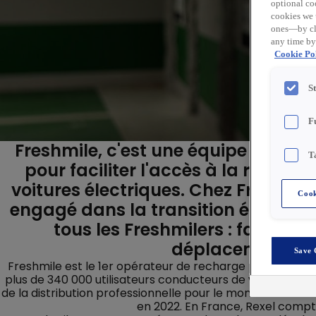
optional coo
cookies we 
ones—by cli
any time by
Cookie Pol
S
F
Freshmile, c'est une équipe de 80 
T
pour faciliter l'accès à la rechar
voitures électriques. Chez Freshmil
Cook
engagé dans la transition énergéti
tous les Freshmilers : faire de 
déplacement de
Save 
Freshmile est le 1er opérateur de recharge pour véhicu
plus de 340 000 utilisateurs conducteurs de véhicules éle
de la distribution professionnelle pour le monde de l’énerg
en 2022. En France, Rexel compt