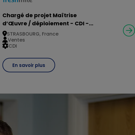
Chargé de projet Maîtrise
d’Œuvre / déploiement - CDI -
Strasbourg (H/F)
STRASBOURG, France
Ventes
CDI
En savoir plus