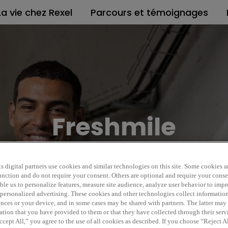
La vie chez Rexel
Parcours et témoignages
Freshmile
s digital partners use cookies and similar technologies on this site. Some cookies ar
 function and do not require your consent. Others are optional and require your cons
le us to personalize features, measure site audience, analyze user behavior to impro
 personalized advertising. These cookies and other technologies collect informatio
ences or your device, and in some cases may be shared with partners. The latter ma
ation that you have provided to them or that they have collected through their serv
cept All,” you agree to the use of all cookies as described. If you choose “Reject A