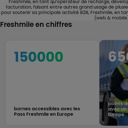
Freshmile, en tant qu’opérateur de recharge, développ
facturation, faisant entre autres grand usage de plus
pour soutenir sa principale activité B2B, Freshmile, en t
(web & mobile)
Freshmile en chiffres
65
150
000
points d
bornes accessibles avec les
avec un 
Pass Freshmile en Europe
Europe