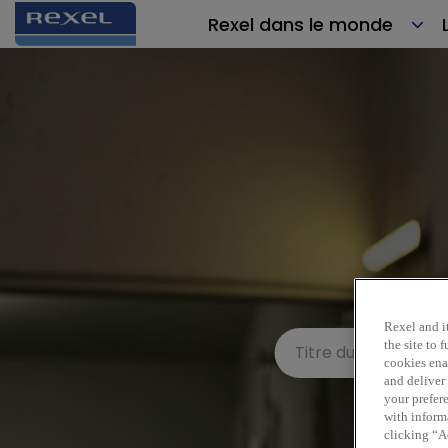
Rexel dans le monde
Rexel and it
the site to
cookies enab
and deliver
your prefer
with inform
clicking “Ac