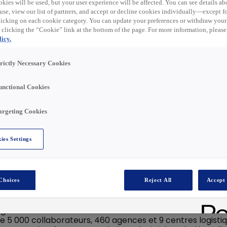
Rechercher
kies will be used, but your user experience will be affected. You can see details abo
use, view our list of partners, and accept or decline cookies individually—except fo
cking on each cookie category. You can update your preferences or withdraw your
 clicking the “Cookie” link at the bottom of the page. For more information, please
icy.
trictly Necessary Cookies
unctional Cookies
collaborateurs, qui œuvrent
argeting Cookies
ge pour les conducteurs de
e, chaque collaborateur est
ies Settings
que. Un objectif commun lie
la mobilité électrique le
 demain.
Choices
Reject All
Accept 
les électriques indépendant de France avec 40 000 point
ctriques. Depuis 2021, Freshmile est filiale à 100% de Rexe
ie. La société est cotée en bourse et réalise 18.7 milliards
e 5 000 collaborateurs, 460 agences et 9 centres logistiq