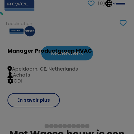
(
0
)
Manager Productgroep HVAC
Rechercher
Apeldoorn, GE, Netherlands
Achats
CDI
En savoir plus
Met Wasco bouw je een