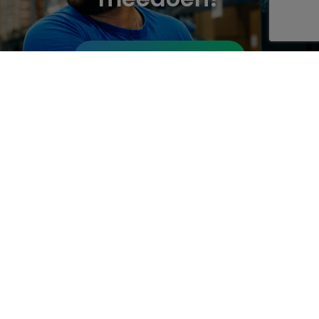
Bekijk onze vacatures
A propos
Nos offres
Politique de traitement
des données personnelles