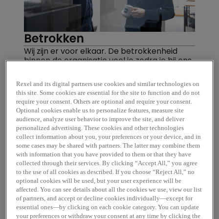
Betrokken
Wij zijn er voor elkaar. De betrokkenheid
binnen de organisatie voel je zodra je bij ons
binnenstapt. Iedereen is bereid om elkaar te
helpen en het enthousiasme op de
Rexel and its digital partners use cookies and similar technologies on
werkvloer is aanstekelijk.
this site. Some cookies are essential for the site to function and do not
require your consent. Others are optional and require your consent.
Optional cookies enable us to personalize features, measure site
audience, analyze user behavior to improve the site, and deliver
personalized advertising. These cookies and other technologies
collect information about you, your preferences or your device, and in
some cases may be shared with partners. The latter may combine them
with information that you have provided to them or that they have
collected through their services. By clicking “Accept All,” you agree
to the use of all cookies as described. If you choose “Reject All,” no
optional cookies will be used, but your user experience will be
Kansen
affected. You can see details about all the cookies we use, view our list
of partners, and accept or decline cookies individually—except for
Wij zitten vol potentie. We zijn innovatief,
essential ones—by clicking on each cookie category. You can update
vooruitstrevend en altijd in ontwikkeling.
your preferences or withdraw your consent at any time by clicking the