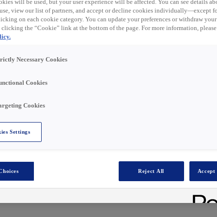
désormais expiré.
kies will be used, but your user experience will be affected. You can see details abo
use, view our list of partners, and accept or decline cookies individually—except fo
s postes similaires ci-
cking on each cookie category. You can update your preferences or withdraw your
 clicking the “Cookie” link at the bottom of the page. For more information, please
icy.
trictly Necessary Cookies
 de energietransitie te versnellen. Samen groeien we
unctional Cookies
met slimme en toekomstbestendige oplossingen in elektro
argeting Cookies
eving met volop ontwikkelmogelijkheden en lever je een
ies Settings
Choices
Reject All
Accept 
 achtergrond én een passie voor kennisontwikkeling? Wee
iden samen te brengen in één toekomstgerichte visie? Dan
 & Opleidingen.