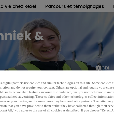
La vie chez Rexel
Parcours et témoignages
hniek &
CDI
EUR 5
REF6168T
s digital partners use cookies and similar technologies on this site. Some cookies ar
 function and do not require your consent. Others are optional and require your cons
le us to personalize features, measure site audience, analyze user behavior to impro
 personalized advertising. These cookies and other technologies collect informatio
ences or your device, and in some cases may be shared with partners. The latter ma
ation that you have provided to them or that they have collected through their serv
cept All,” you agree to the use of all cookies as described. If you choose “Reject A