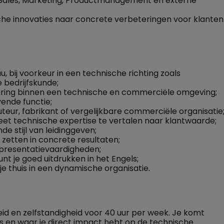
 Sales, Marketing, Productmanagement en externe
che innovaties naar concrete verbeteringen voor klanten
 bij voorkeur in een technische richting zoals
e bedrijfskunde;
varing binnen een technische en commerciële omgeving;
vende functie;
teur, fabrikant of vergelijkbare commerciële organisatie
eet technische expertise te vertalen naar klantwaarde;
e stijl van leidinggeven;
 zetten in concrete resultaten;
 presentatievaardigheden;
nt je goed uitdrukken in het Engels;
e thuis in een dynamische organisatie.
id en zelfstandigheid voor 40 uur per week. Je komt
 is en waar je direct impact hebt op de technische