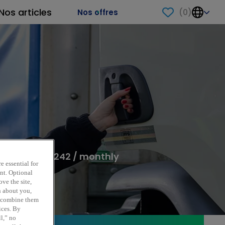
Nos articles
(
0
)
Nos offres
,137 - EUR 9,242 / monthly
e essential for
ent. Optional
ve the site,
n about you,
y combine them
ices. By
ll,” no