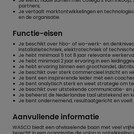
Je werkt nauw samen met collega’s van Inkoop,
partners;
Je vertaalt marktontwikkelingen en technologis
en de organisatie.
Functie-eisen
Je beschikt over hbo- of wo-werk- en denkniveau,
installatietechniek, elektrotechniek of technisch
Je hebt minimaal 5 tot 8 jaar relevante werker
Je hebt minimaal 2 jaar ervaring in een leidingge
Je hebt ervaring binnen een groothandel, distribu
Je beschikt over sterk commercieel inzicht en w
Je bent een inspirerende leider met een coachend
Je bent analytisch sterk en weet strategie om te
Je beschikt over uitstekende communicatie- en
Je beheerst de Nederlandse taal uitstekend en ku
Je bent ondernemend, resultaatgericht en voelt j
Aanvullende informatie
WASCO biedt een afwisselende baan met veel vrijhe
terecht in een organisatie die volop in ontwikkeling