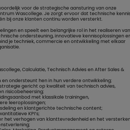
oordelijk voor de strategische aansturing van onze
ntrum Wascollege. Je zorgt ervoor dat technische kennis
 bij onze klanten continu worden versterkt.
lingen en speelt een belangrijke rol in het realiseren va
hnische ondersteuning, innovatieve kennisoplossingen e
ind je techniek, commercie en ontwikkeling met elkaar
anisatie.
scollege, Calculatie, Technisch Advies en After Sales &
 en ondersteunt hen in hun verdere ontwikkeling;
rategie gericht op kwaliteit van technisch advies,
en risicobeheersing;
dingsaanbod met klassikale trainingen,
dere leeroplossingen;
isdeling en klantgerichte technische content;
antitatieve KPI’s;
or het verhogen van klanttevredenheid en het versterke
nstverlening;