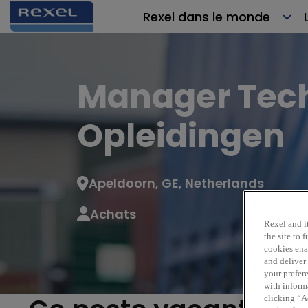
Rexel dans le monde
Manager Tec
Opleidingen
Apeldoorn, GE, Netherlands
Achats
Rexel and it
the site to
cookies enab
and deliver
your prefer
with inform
clicking “Ac