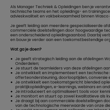
Als Manager Techniek & Opleidingen ben je verantw
technische teams en het opleidings- en trainingsce
advieskwaliteit en vakbekwaamheid binnen Wasco én
Je geeft leiding aan meerdere gespecialiseerde afde
commerciële doelstellingen door hoogwaardige tec
een onderscheidend opleidingsaanbod. Daarbij verb
en bouw je verder aan een toekomstbestendige org
Wat ga je doen?
Je geeft strategisch leiding aan de afdelingen Wa
Onderdelen;
Je stuurt de teamleiders van deze afdelingen aan
Je ontwikkelt en implementeert een technische st
offerteondersteuning, doorlooptijden, conversie 
Je ontwikkelt een toekomstgericht blended oplei
praktijkopleidingen, e-learnings, webinars en an
Je introduceert en optimaliseert tools voor kenn
Je monitort en stuurt op zowel kwalitatieve als kw
Je draagt bij aan commerciële doelstellingen do
van de technologische meerwaarde van onze die