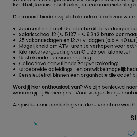
kwaliteit, kennisontwikkeling en commerciële slagkr
Daarnaast bieden wij uitstekende arbeidsvoorwaar
Jaarcontract met de intentie dit te verlengen na
Salarisschaal 12 (€ 5.137 - € 9.242 bruto per maan
25 vakantiedagen en 12 ATV-dagen (o.b.v. 40 uur)
Mogelijkheid om ATV-uren te verkopen voor extra
Kilometervergoeding van € 0,25 per kilometer;
Uitstekende pensioenregeling;
Collectieve aanvullende zorgverzekering;
Uitgebreide opleidings- en ontwikkelmogelijkheden
Een sleutelrol binnen een organisatie die actief b
Word jij hier enthousiast van?
We zijn benieuwd naar 
waarom jij bij Wasco past. Voor vragen kun je con
Acquisitie naar aanleiding van deze vacature wordt n
S