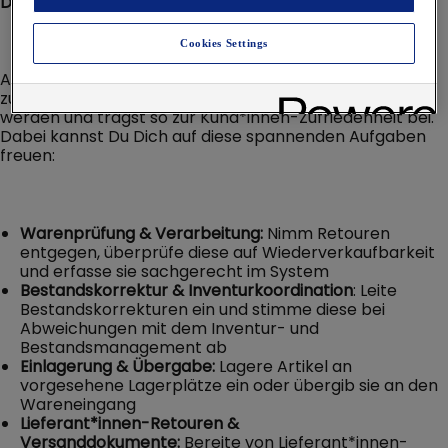
Das ist Deine neue Aufgabe
Cookies Settings
Als Mitarbeiter Retoure (d/w/m) sorgst Du dafür, dass
zurückgegebene Waren schnell und korrekt bearbeitet
werden und trägst so zur Kund*innen-Zufriedenheit bei.
Dabei kannst Du Dich auf diese spannenden Aufgaben
freuen:
Warenprüfung & Verarbeitung:
Nimm Retouren
entgegen, überprüfe diese auf Wiederverkaufbarkeit
und erfasse sie sachgerecht im System
Bestandskorrektur & Inventurkoordination
: Leite
Bestandskorrekturen ein und stimme diese bei
Abweichungen mit dem Inventur- und
Bestandsmanagement ab
Einlagerung & Übergabe:
Lagere Artikel an
vorgesehene Lagerplätze ein oder übergib sie an den
Wareneingang
Lieferant*innen-Retouren &
Versanddokumente:
Bereite von Lieferant*innen-