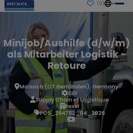
(
0
)
Minijob/Aushilfe (d/w/m)
als Mitarbeiter Logistik -
Retoure
Maisach (OT Gernlinden), Germany
CDI
Supply Chain et Logistique
Rexel
POS_294782_04_2026