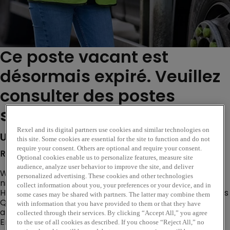
Ce poste vacant est
désormais expiré. Veuillez
consulter des postes
similaires ci-dessous...
Rexel and its digital partners use cookies and similar technologies on
Unternehmensbeschreibung
this site. Some cookies are essential for the site to function and do not
require your consent. Others are optional and require your consent.
Rexel. Feel the energy.
Optional cookies enable us to personalize features, measure site
audience, analyze user behavior to improve the site, and deliver
Willkommen bei Rexel Germany! Hier erwartet Dich
personalized advertising. These cookies and other technologies
nicht nur ein Job, sondern eine spannende
collect information about you, your preferences or your device, and in
Herausforderung in der Welt des Elektrogroßhandels. Als
some cases may be shared with partners. The latter may combine them
Qualitätspartner für Industrie und Handwerk stehen wir
with information that you have provided to them or that they have
an der Seite unserer Kund*innen, um gemeinsam die
collected through their services. By clicking “Accept All,” you agree
Energiewende und die Digitalisierung voranzutreiben.
to the use of all cookies as described. If you choose “Reject All,” no