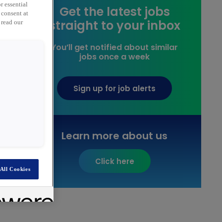
r essential
Get the latest jobs
 consent at
straight to your inbox
 read our
You’ll get notified about similar
jobs once a week
Sign up for job alerts
Learn more about us
Click here
All Cookies