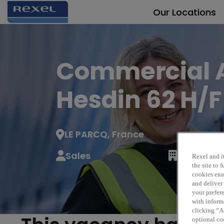
Our Locations
Commercial 
Hesdin 62 H/F
LE PARCQ, France
Sales
Rexel
Rexel and it
the site to
cookies enab
and deliver
your prefer
with inform
clicking “Ac
optional coo