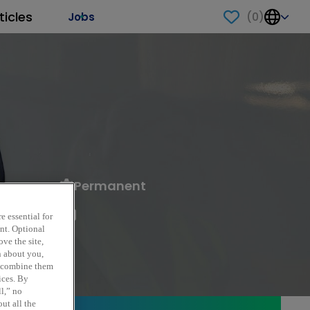
ticles
(
0
)
Jobs
Permanent
2
e essential for
ent. Optional
ve the site,
n about you,
y combine them
ices. By
ll,” no
ut all the