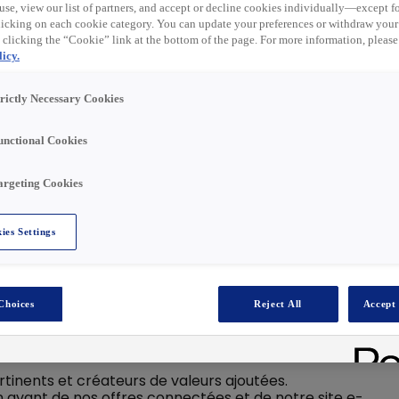
 expired. Please see
use, view our list of partners, and accept or decline cookies individually—except fo
cking on each cookie category. You can update your preferences or withdraw your
 clicking the “Cookie” link at the bottom of the page. For more information, please
icy.
trictly Necessary Cookies
 de l’énergie, Rexel accompagne ses clients
novantes et durables, où qu'ils soient. Engagé vers une
unctional Cookies
sont au cœur de l’entreprise.
olérance zéro à l’égard de toute forme de discrimination.
argeting Cookies
ies Settings
Agence en CDI basé à Hesdin (62)
Choices
Reject All
Accept 
 de nos clients. Il a pour missions de :
convivial, un conseil technique de qualité et un suivi
rtinents et créateurs de valeurs ajoutées.
 en avant de nos offres connectées et de notre site e-