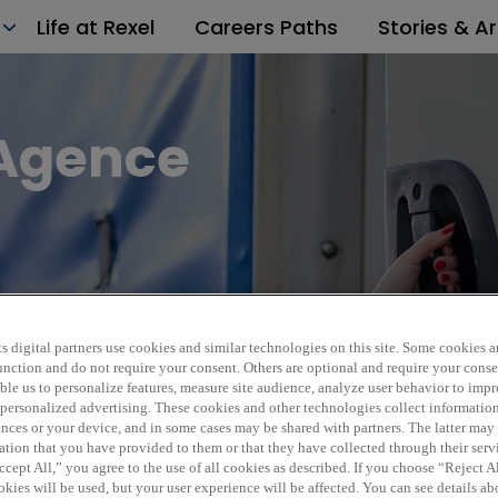
Life at Rexel
Careers Paths
Stories & Ar
Agence
POS_224000_04_2026_v
s digital partners use cookies and similar technologies on this site. Some cookies ar
 function and do not require your consent. Others are optional and require your cons
le us to personalize features, measure site audience, analyze user behavior to impro
 personalized advertising. These cookies and other technologies collect informatio
ences or your device, and in some cases may be shared with partners. The latter ma
ation that you have provided to them or that they have collected through their serv
cept All,” you agree to the use of all cookies as described. If you choose “Reject A
kies will be used, but your user experience will be affected. You can see details abo