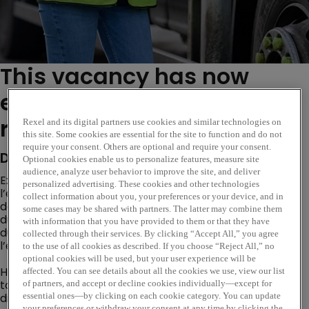
This vacancy has now
expired. Please see similar
roles below...
Rexel and its digital partners use cookies and similar technologies on
this site. Some cookies are essential for the site to function and do not
require your consent. Others are optional and require your consent.
Description de l'entreprise
Optional cookies enable us to personalize features, measure site
audience, analyze user behavior to improve the site, and deliver
Expert de la distribution multicanale pour le monde de
personalized advertising. These cookies and other technologies
l’énergie, Rexel accompagne ses clients professionnels
collect information about you, your preferences or your device, and in
dans la mise en œuvre de solutions innovantes et
some cases may be shared with partners. The latter may combine them
durables, où qu'ils soient. Engagé vers une croissance
with information that you have provided to them or that they have
durable, la digitalisation et l’innovation sont au cœur de
collected through their services. By clicking “Accept All,” you agree
l’entreprise.
to the use of all cookies as described. If you choose “Reject All,” no
optional cookies will be used, but your user experience will be
Handi- accueillante, notre entreprise pratique la
affected. You can see details about all the cookies we use, view our list
tolérance zéro à l’égard de toute forme de
of partners, and accept or decline cookies individually—except for
discrimination.
essential ones—by clicking on each cookie category. You can update
your preferences or withdraw your consent at any time by clicking the