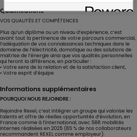
Qualifications
VOS QUALITÉS ET COMPÉTENCES
Plus qu’un diplôme ou un niveau d’expérience, c’est
avant tout la pertinence de votre parcours commercial,
l’adéquation de vos connaissances techniques dans le
domaine de l’électricité, domotique ou des solutions de
maitrise de l’énergie ainsi que vos qualités personnelles
qui feront la différence, en particulier :
• Votre sens de la relation et de la satisfaction client,
• Votre esprit d’équipe
Informations supplémentaires
POURQUOI NOUS REJOINDRE :
Rejoindre Rexel, c’est intégrer un groupe qui valorise les
talents et offre de réelles opportunités d’évolution, en
France comme à l’international, avec 588 mobilités
internes réalisées en 2025 (85 % de nos collaborateurs
recommandent REXEL comme employeur).