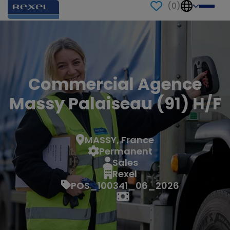
(
0
)
Commercial Agence
Massy Palaiseau (91) H/F
MASSY, France
Permanent
Sales
Rexel
POS_100341_06_2026