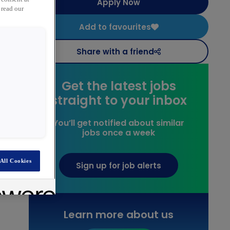
Apply Now
 read our
Add to favourites
Share with a friend
Get the latest jobs
straight to your inbox
You’ll get notified about similar
jobs once a week
All Cookies
Sign up for job alerts
e
Learn more about us