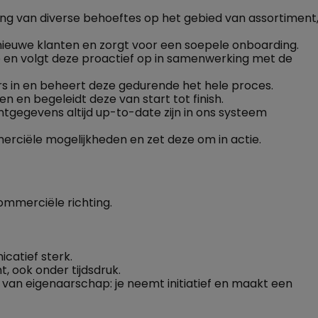
g van diverse behoeftes op het gebied van assortiment
ieuwe klanten en zorgt voor een soepele onboarding.
p en volgt deze proactief op in samenwerking met de
 in en beheert deze gedurende het hele proces.
n en begeleidt deze van start tot finish.
ntgegevens altijd up-to-date zijn in ons systeem
rciële mogelijkheden en zet deze om in actie.
ommerciële richting.
catief sterk.
, ook onder tijdsdruk.
van eigenaarschap: je neemt initiatief en maakt een