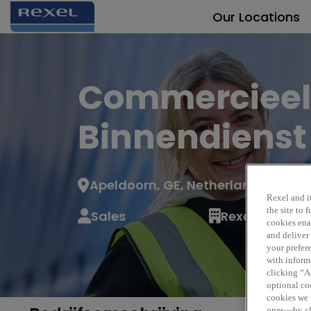
Our Locations
Commercieel
Binnendienst
Apeldoorn, GE, Netherlands
Rexel and it
the site to
Sales
Rexel NL & Wa
cookies enab
and deliver
your prefer
with inform
clicking “Ac
optional coo
cookies we 
ones—by cli