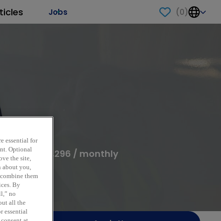
ticles
(
0
)
Jobs
anent
e essential for
ent. Optional
,045 - EUR 4,296 / monthly
ve the site,
n about you,
y combine them
ices. By
ll,” no
ut all the
r essential
 consent at