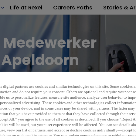
Life at Rexel
Careers Paths
Stories & Ar
 Medewerker
 Apeldoorn
On-Site
Perm
s digital partners use cookies and similar technologies on this site. Some cookies ar
 function and do not require your consent. Others are optional and require your cons
sco
EUR 3
REF6549L
le us to personalize features, measure site audience, analyze user behavior to impro
 personalized advertising. These cookies and other technologies collect informatio
ences or your device, and in some cases may be shared with partners. The latter ma
ation that you have provided to them or that they have collected through their serv
cept All,” you agree to the use of all cookies as described. If you choose “Reject A
kies will be used, but your user experience will be affected. You can see details abo
use, view our list of partners, and accept or decline cookies individually—except fo
cking on each cookie category. You can update your preferences or withdraw your