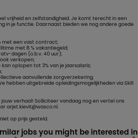
l vrijheid en zelfstandigheid. Je komt terecht in een
ing in je functie. Daarnaast bieden we nog andere goede
n met een vast contract;
ulltime met 8 % vakantiegeld;
 atv-dagen (o.b.v. 40 uur);
n ook verkopen;
 kan oplopen tot 3% van je jaarsalaris;
;
llectieve aanvullende zorgverzekering;
 We hebben uitgebreide opleidingsmogelijkheden via Skill
 jouw verhaal! Solliciteer vandaag nog en vertel ons
ar arjet.kievit@wasco.nl.
iet op prijs gesteld.
imilar jobs you might be interested in