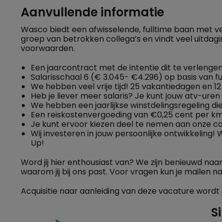
Aanvullende informatie
Wasco biedt een afwisselende, fulltime baan met vee
groep van betrokken collega’s en vindt veel uitdag
voorwaarden.
Een jaarcontract met de intentie dit te verlenge
Salarisschaal 6 (€ 3.045- €4.296) op basis van f
We hebben veel vrije tijd! 25 vakantiedagen en 12
Heb je liever meer salaris? Je kunt jouw atv-ure
We hebben een jaarlijkse winstdelingsregeling die
Een reiskostenvergoeding van €0,25 cent per km
Je kunt ervoor kiezen deel te nemen aan onze co
Wij investeren in jouw persoonlijke ontwikkeling!
Up!
Word jij hier enthousiast van? We zijn benieuwd naar
waarom jij bij ons past. Voor vragen kun je mailen na
Acquisitie naar aanleiding van deze vacature wordt n
S