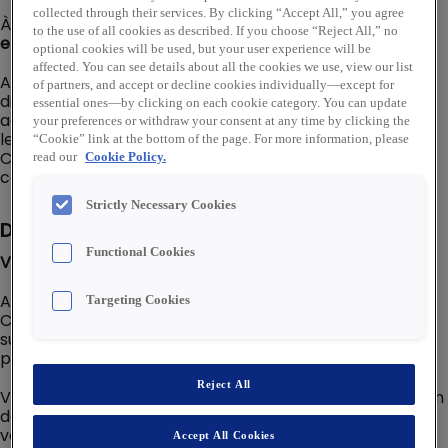
collected through their services. By clicking “Accept All,” you agree
À ce titre, nous recherchons un(e)
Chargé(e) Expertise
to the use of all cookies as described. If you choose “Reject All,” no
et Solutions Eclairage (CES)
en alternance.
optional cookies will be used, but your user experience will be
affected. You can see details about all the cookies we use, view our list
Au sein de Rexel, nous sommes convaincus que la
of partners, and accept or decline cookies individually—except for
diversité est une force. Nous accueillons et
essential ones—by clicking on each cookie category. You can update
accompagnons les talents en situation de handicap en
your preferences or withdraw your consent at any time by clicking the
leur proposant un environnement de travail adapté.
“Cookie” link at the bottom of the page. For more information, please
Chacun peut contribuer pleinement à la réussite
read our
Cookie Policy.
collective de Rexel
Strictly Necessary Cookies
Description du poste
Functional Cookies
VOTRE QUOTIDIEN :
Au sein de la Direction Spécialisée Eclairage, le/la
Targeting Cookies
Chargé(e) Expertise et Solutions Eclairage apporte un
support technique et commercial en chiffrant les
projets et affaires de nos clients.
Reject All
Véritable expert(e), il/elle est le/la référent(e) dans son
domaine d’expertise technique auprès des équipes de
vente et contribue directement au développement du
Accept All Cookies