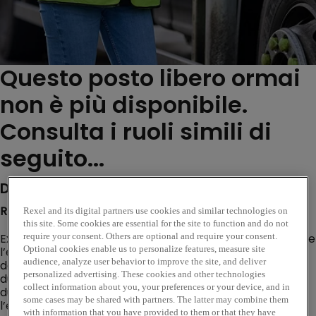
Questo posto libero ormai
non è più disponibile.
Consulta i ruoli simili di
seguito...
Description de l'entreprise
REXEL :
Rexel and its digital partners use cookies and similar technologies on
this site. Some cookies are essential for the site to function and do not
Expert de la distribution multicanale dédiée au monde de
require your consent. Others are optional and require your consent.
l’énergie, Rexel accompagne ses clients professionnels
Optional cookies enable us to personalize features, measure site
audience, analyze user behavior to improve the site, and deliver
dans la mise en œuvre de solutions innovantes et
personalized advertising. These cookies and other technologies
durables, où qu'ils soient. Engagé vers une croissance
collect information about you, your preferences or your device, and in
durable, la digitalisation et l’innovation sont au cœur de
some cases may be shared with partners. The latter may combine them
l’entreprise.
with information that you have provided to them or that they have