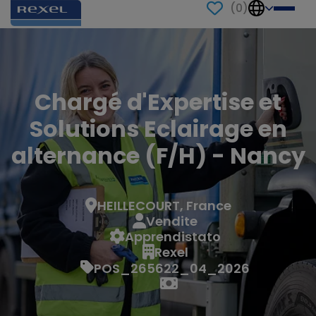
(
0
)
Chargé d'Expertise et
Solutions Eclairage en
alternance (F/H) - Nancy
HEILLECOURT, France
Vendite
Apprendistato
Rexel
POS_265622_04_2026