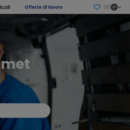
icoli
(
0
)
Offerte di lavoro
 met