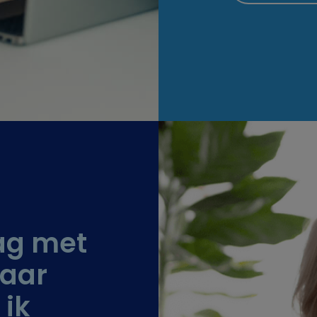
dag met
naar
 ik