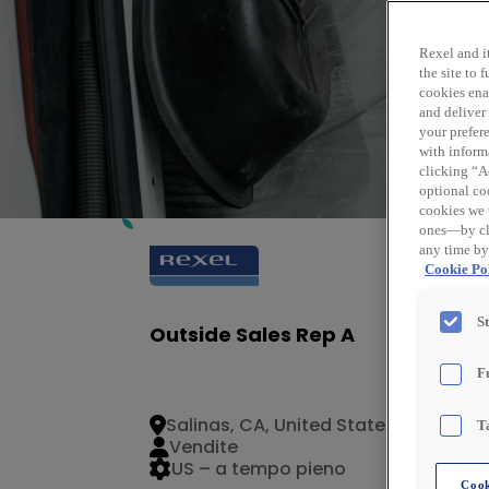
Rexel and it
the site to
cookies enab
and deliver
your prefer
with inform
clicking “Ac
optional coo
cookies we 
ones—by cli
any time by
Cookie Pol
S
Outside Sales Rep A
F
Salinas, CA, United States
T
Vendite
US – a tempo pieno
Cook