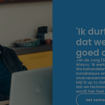
'Ik du
dat we
goed o
Jan de Jong (5
Wasco. ‘Ik werk 
We behandelen 
installateurs e
vloerverwarmin
blijf ik up to d
dat we technis
wordt hier heel 
Het verha