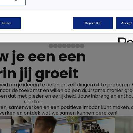
Lees verder
Choices
Reject All
Accept 
 je een een
 jij groeit
heid om je ideeën te delen en zelf dingen uit te proberen.
d naar de toekomst en willen op een duurzame manier groei
oen dat met plezier en eerlijkheid. Jouw inbreng en ent
sterker!
oeien, samenwerken en een positieve impact kunt maken, d
s werken en ontdek wat we samen kunnen bereiken!