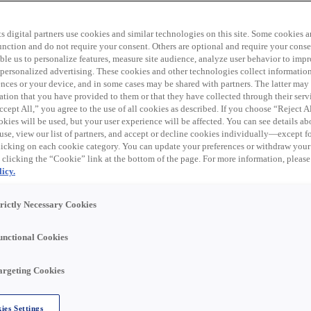
Zoekopdracht
s digital partners use cookies and similar technologies on this site. Some cookies ar
 function and do not require your consent. Others are optional and require your cons
le us to personalize features, measure site audience, analyze user behavior to impro
 personalized advertising. These cookies and other technologies collect informatio
ences or your device, and in some cases may be shared with partners. The latter ma
ation that you have provided to them or that they have collected through their serv
cept All,” you agree to the use of all cookies as described. If you choose “Reject A
kies will be used, but your user experience will be affected. You can see details abo
use, view our list of partners, and accept or decline cookies individually—except fo
cking on each cookie category. You can update your preferences or withdraw your
 clicking the “Cookie” link at the bottom of the page. For more information, please
icy.
trictly Necessary Cookies
Account Manager
unctional Cookies
Regina, SK, Canada
argeting Cookies
Vendite
A tempo indeterminato
ies Settings