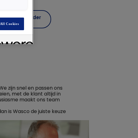
Lees verder
All Cookies
 We zijn snel en passen ons
en, met de klant altijd in
housiasme maakt ons team
an is Wasco de juiste keuze