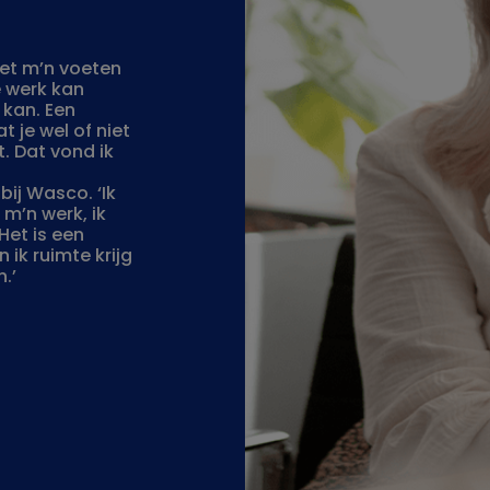
met m’n voeten
te werk kan
 kan. Een
t je wel of niet
t. Dat vond ik
bij Wasco. ‘Ik
 m’n werk, ik
Het is een
ik ruimte krijg
.’