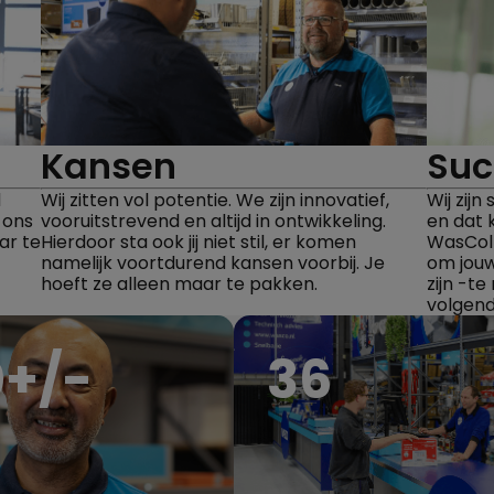
Kansen
Suc
d
Wij zitten vol potentie. We zijn innovatief,
Wij zij
j ons
vooruitstrevend en altijd in ontwikkeling.
en dat 
ar te
Hierdoor sta ook jij niet stil, er komen
WasColl
namelijk voortdurend kansen voorbij. Je
om jouw
hoeft ze alleen maar te pakken.
zijn -te
volgend
0
+/-
36