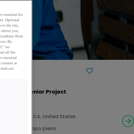
e essential for
ent. Optional
ve the site,
n about you,
y combine them
ices. By
ll,” no
ut all the
r essential
 consent at
 read our
Lighting Senior Project
Manager
Livermore, CA, United States
Vendite
US – a tempo pieno