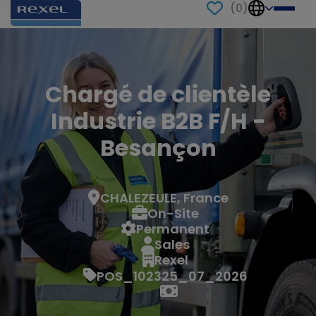
(
0
)
Chargé de clientèle
Industrie B2B F/H -
Besançon
CHALEZEULE, France
On-Site
Permanent
Sales
Rexel
POS_102325_07_2026