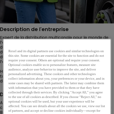
Description de l'entreprise
Expert de la distribution multicanale pour le monde de
l’énergie, Rexel accompagne ses clients professionnels
dans la mise en œuvre de solutions innovantes et
durables, où qu'ils soient. Engagé vers une croissance
Rexel and its digital partners use cookies and similar technologies on
durable, la digitalisation et l’innovation sont au cœur de
this site. Some cookies are essential for the site to function and do not
require your consent. Others are optional and require your consent.
l’entreprise.
Optional cookies enable us to personalize features, measure site
audience, analyze user behavior to improve the site, and deliver
Handi- accueillante, notre entreprise pratique la
personalized advertising. These cookies and other technologies
tolérance zéro à l’égard de toute forme de
collect information about you, your preferences or your device, and in
discrimination.
some cases may be shared with partners. The latter may combine them
with information that you have provided to them or that they have
collected through their services. By clicking “Accept All,” you agree
Description du poste
to the use of all cookies as described. If you choose “Reject All,” no
A ce titre, nous recherchons un/une Chargé(e) de
optional cookies will be used, but your user experience will be
affected. You can see details about all the cookies we use, view our list
clientèle pour notre clientèle industrie en CDI basé(e) à
of partners, and accept or decline cookies individually—except for
Besançon