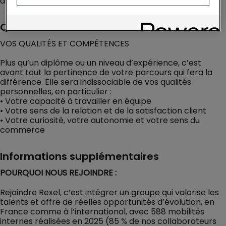
administratif.
Qualifications
VOS QUALITÉS ET COMPÉTENCES
Plus qu’un diplôme ou un niveau d’expérience, c’est
avant tout la pertinence de votre parcours qui fera la
différence. Elle sera indissociable de vos qualités
personnelles, en particulier :
• Votre capacité à travailler en équipe
• Votre sens de la relation et de la satisfaction client
• Votre curiosité, votre autonomie et votre sens du
commerce
Informations supplémentaires
POURQUOI NOUS REJOINDRE :
Rejoindre Rexel, c’est intégrer un groupe qui valorise les
talents et offre de réelles opportunités d’évolution, en
France comme à l’international, avec 588 mobilités
internes réalisées en 2025 (85 % de nos collaborateurs