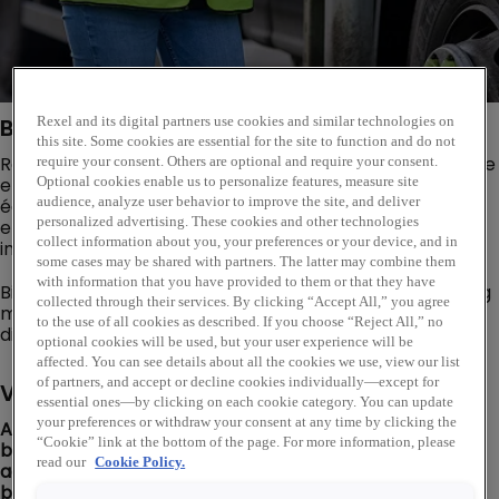
Bedrijfsomschrijving
Rexel and its digital partners use cookies and similar technologies on
this site. Some cookies are essential for the site to function and do not
Rexel Nederland en Wasco slaan de handen ineen om de
require your consent. Others are optional and require your consent.
energietransitie te versnellen. Samen groeien we naar
Optional cookies enable us to personalize features, measure site
één krachtige organisatie die klanten helpt met slimme
audience, analyze user behavior to improve the site, and deliver
personalized advertising. These cookies and other technologies
en toekomstbestendige oplossingen in elektro- en
collect information about you, your preferences or your device, and in
installatietechniek.
some cases may be shared with partners. The latter may combine them
with information that you have provided to them or that they have
Bij Rexel Nederland werk je in een dynamische omgeving
collected through their services. By clicking “Accept All,” you agree
met volop ontwikkelmogelijkheden en lever je een
to the use of all cookies as described. If you choose “Reject All,” no
directe bijdrage aan een duurzamer Nederland.
optional cookies will be used, but your user experience will be
affected. You can see details about all the cookies we use, view our list
of partners, and accept or decline cookies individually—except for
Vacatureomschrijving
essential ones—by clicking on each cookie category. You can update
your preferences or withdraw your consent at any time by clicking the
Als Commercieel Medewerker Binnendienst in Haarlem
“Cookie” link at the bottom of the page. For more information, please
ben jij dé verbindende factor tussen klant,
read our
Cookie Policy.
accountmanager en organisatie. Jij houdt alles in
beweging en zorgt ervoor dat klanten snel,