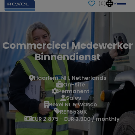
(
0
)
Commercieel Medewerker
Binnendienst
Haarlem, NH, Netherlands
On-Site
Permanent
Sales
Rexel NL & Wasco
REF6536K
EUR 2,875 - EUR 3,900 / monthly