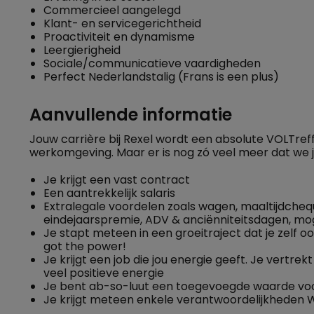
Commercieel aangelegd
Klant- en servicegerichtheid
Proactiviteit en dynamisme
Leergierigheid
Sociale/communicatieve vaardigheden
Perfect Nederlandstalig (Frans is een plus)
Aanvullende informatie
Jouw carrière bij Rexel wordt een absolute VOLTref
werkomgeving. Maar er is nog zó veel meer dat we 
Je krijgt een vast contract
Een aantrekkelijk salaris
Extralegale voordelen zoals wagen, maaltijdchequ
eindejaarspremie, ADV & anciënniteitsdagen, moge
Je stapt meteen in een groeitraject dat je zelf oo
got the power!
Je krijgt een job die jou energie geeft. Je vertr
veel positieve energie
Je bent ab-so-luut een toegevoegde waarde voor
Je krijgt meteen enkele verantwoordelijkheden W