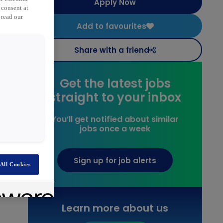
Apply Now
 consent at
 read our
Add to favourites
Share with a friend
Get the latest jobs
straight to your inbox
You’ll get notified about similar
jobs once a week
Sign up for job alerts
All Cookies
Learn more about us