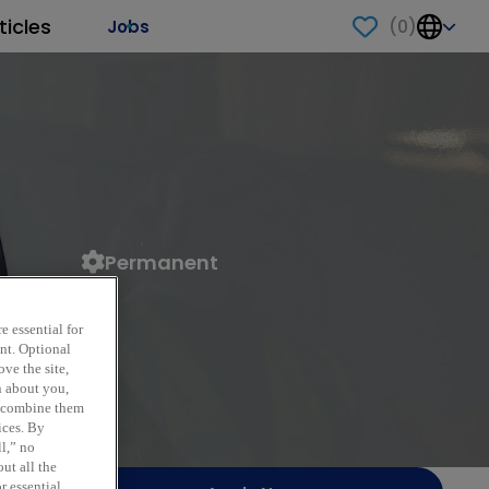
ticles
(
0
)
Jobs
Permanent
e essential for
ent. Optional
ve the site,
n about you,
y combine them
ices. By
ll,” no
ut all the
r essential