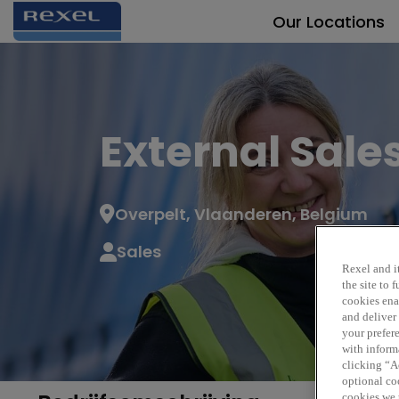
Our Locations
External Sale
Overpelt, Vlaanderen, Belgium
Sales
Re
Rexel and it
the site to
cookies enab
and deliver
your prefer
with inform
clicking “Ac
optional coo
cookies we 