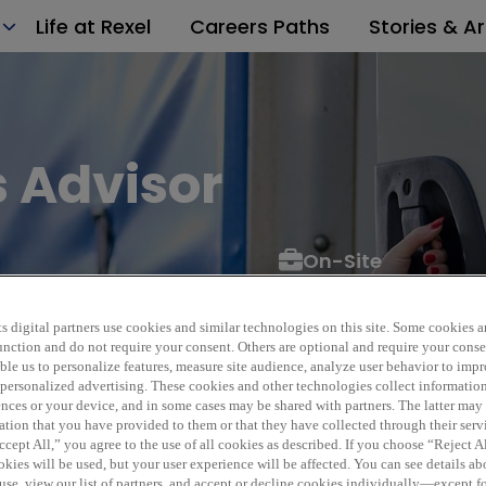
Life at Rexel
Careers Paths
Stories & Ar
s Advisor
On-Site
xel
REF4353D
s digital partners use cookies and similar technologies on this site. Some cookies ar
 function and do not require your consent. Others are optional and require your cons
le us to personalize features, measure site audience, analyze user behavior to impro
 personalized advertising. These cookies and other technologies collect informatio
ences or your device, and in some cases may be shared with partners. The latter ma
ation that you have provided to them or that they have collected through their serv
cept All,” you agree to the use of all cookies as described. If you choose “Reject A
kies will be used, but your user experience will be affected. You can see details abo
use, view our list of partners, and accept or decline cookies individually—except fo