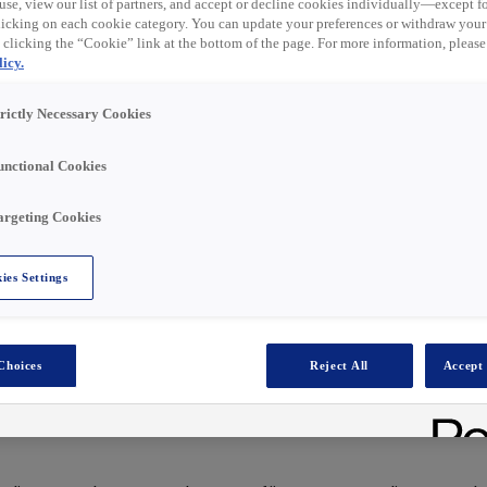
use, view our list of partners, and accept or decline cookies individually—except fo
cking on each cookie category. You can update your preferences or withdraw your
 clicking the “Cookie” link at the bottom of the page. For more information, please
nicht nur ein Job, sondern eine spannende
icy.
. Als Qualitätspartner für Industrie und Handwerk stehe
 gemeinsam die Energiewende und die Digitalisierung
trictly Necessary Cookies
eit –
#zusammen
für Deinen Erfolg! In unserem
unctional Cookies
ine Ideen einzubringen und Dich kontinuierlich
 Du von einem starken Netzwerk und einem klaren
argeting Cookies
enschlichkeit basiert.
Wachstum setzt, sondern auch auf die persönliche
ies Settings
rbeitern. Lass uns gemeinsam
#fastforward
gehen und di
nd erlebe, wie
#rexellent
Du sein kannst!
 ab sofort für unseren Standort in
Essen
.
Choices
Reject All
Accept 