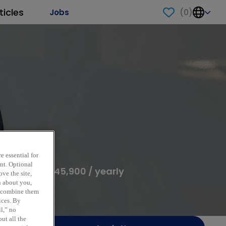
ticles
(
0
)
Jobs
anent
e essential for
ent. Optional
5,700 - EUR 45,900 / yearly
ve the site,
n about you,
y combine them
ices. By
ll,” no
ut all the