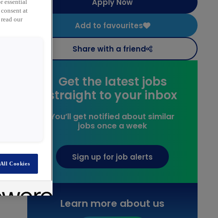
Apply Now
r essential
 consent at
 read our
Add to favourites
n
Share with a friend
Get the latest jobs
straight to your inbox
You’ll get notified about similar
jobs once a week
e
Sign up for job alerts
All Cookies
Learn more about us