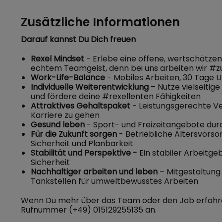
Zusätzliche Informationen
Darauf kannst Du Dich freuen
Rexel Mindset
- Erlebe eine offene, wertschätze
echtem Teamgeist, denn bei uns arbeiten wir 
Work-Life-Balance
- Mobiles Arbeiten, 30 Tage Ur
Individuelle Weiterentwicklung
– Nutze vielseiti
und fördere deine #rexellenten Fähigkeiten
Attraktives Gehaltspaket
- Leistungsgerechte Ve
Karriere zu gehen
Gesund leben
- Sport- und Freizeitangebote dur
Für die Zukunft sorgen
- Betriebliche Altersvors
Sicherheit und Planbarkeit
Stabilität und Perspektive -
Ein stabiler Arbeitge
Sicherheit
Nachhaltiger arbeiten und leben
– Mitgestaltung
Tankstellen für umweltbewusstes Arbeiten
Wenn Du mehr über das Team oder den Job erfahren
Rufnummer (+49) 015129255135 an.