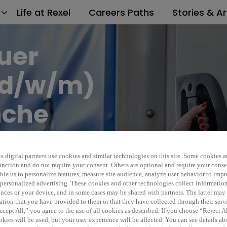
Life at Rexel
Careers Paths
Stories & Ar
uer
(d/w/m)
nche
On-Site
Perm
s digital partners use cookies and similar technologies on this site. Some cookies ar
 function and do not require your consent. Others are optional and require your cons
EUR 3
POS_269167_05_2026
le us to personalize features, measure site audience, analyze user behavior to impro
 personalized advertising. These cookies and other technologies collect informatio
ences or your device, and in some cases may be shared with partners. The latter ma
ation that you have provided to them or that they have collected through their serv
cept All,” you agree to the use of all cookies as described. If you choose “Reject A
kies will be used, but your user experience will be affected. You can see details abo