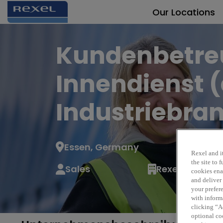
Our Locations
Kundenbetre
Innendienst 
Industriebra
Essen, Germany
Rexel and it
the site to
Sales
Rexel
cookies enab
and deliver
your prefer
with inform
clicking “Ac
optional coo