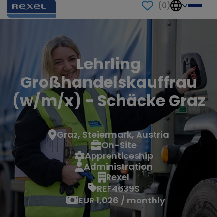
(
0
)
Lehrling
Großhandelskauffrau
(w/m/x) - Schäcke Graz
Graz, Steiermark, Austria
On-Site
Apprenticeship
Administration
Rexel
REF4639S
EUR 1,026 / monthly