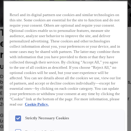
Rexel and its digital partners use cookies and similar technologies on
this site. Some cookies are essential for the site to function and do not
require your consent. Others are optional and require your consent.
This vacancy has now
Optional cookies enable us to personalize features, measure site
audience, analyze user behavior to improve the site, and deliver
expired. Please see similar
personalized advertising. These cookies and other technologies
collect information about you, your preferences or your device, and in
roles below...
some cases may be shared with partners. The latter may combine them
with information that you have provided to them or that they have
collected through their services. By clicking “Accept All,” you agree
Unternehmensbeschreibung
to the use of all cookies as described. If you choose “Reject All,” no
optional cookies will be used, but your user experience will be
Die Energiewende sowie die Digitalisierung schaffen
affected. You can see details about all the cookies we use, view our list
beinahe täglich neue Tätigkeitsbereiche. So auch bei uns,
of partners, and accept or decline cookies individually—except for
REXEL Austria – Großhändler von
essential ones—by clicking on each cookie category. You can update
Elektroinstallationsmaterial und Elektrogeräten. Das
your preferences or withdraw your consent at any time by clicking the
macht uns als Arbeitgeber spannend für alle, die in einer
“Cookie” link at the bottom of the page. For more information, please
Zukunftsbranche aktiv mitarbeiten möchten.
read our
Cookie Policy.
Gestalter:innen der Zukunft haben bei uns übrigens kein
Strictly Necessary Cookies
Label – daher richten wir uns gleichermaßen an alle
Geschlechter.