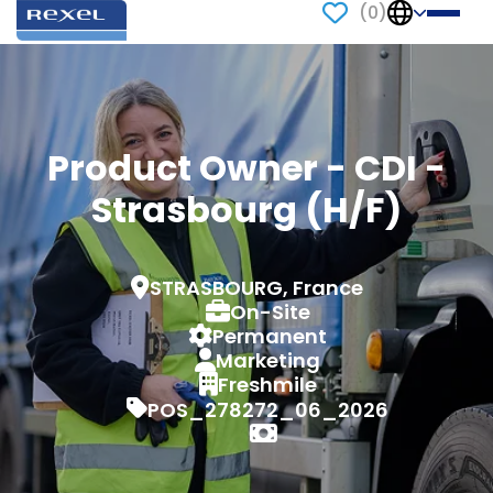
(
0
)
Product Owner - CDI -
Strasbourg (H/F)
STRASBOURG, France
On-Site
Permanent
Marketing
Freshmile
POS_278272_06_2026