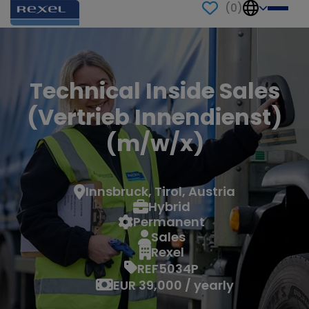
(
0
)
Technical Inside Sales
(Vertrieb Innendienst)
(m/w/x)
Innsbruck, Tirol, Austria
Hybrid
Permanent
Sales
Rexel
REF5034P
EUR 39,000 / yearly