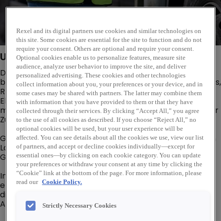
Rexel and its digital partners use cookies and similar technologies on
this site. Some cookies are essential for the site to function and do not
require your consent. Others are optional and require your consent.
Unternehmensbeschreibung
Optional cookies enable us to personalize features, measure site
audience, analyze user behavior to improve the site, and deliver
Die Energiewende sowie die Digitalisierung schaffen
personalized advertising. These cookies and other technologies
beinahe täglich neue Tätigkeitsbereiche. So auch bei uns,
collect information about you, your preferences or your device, and in
REXEL Austria – Großhändler von
some cases may be shared with partners. The latter may combine them
Elektroinstallationsmaterial und Elektrogeräten. Das
with information that you have provided to them or that they have
macht uns als Arbeitgeber spannend für alle, die in einer
collected through their services. By clicking “Accept All,” you agree
Zukunftsbranche aktiv mitarbeiten möchten.
to the use of all cookies as described. If you choose “Reject All,” no
optional cookies will be used, but your user experience will be
Gestalter:innen der Zukunft haben bei uns übrigens kein
affected. You can see details about all the cookies we use, view our list
Label – daher richten wir uns gleichermaßen an alle
of partners, and accept or decline cookies individually—except for
Geschlechter.
essential ones—by clicking on each cookie category. You can update
your preferences or withdraw your consent at any time by clicking the
“Cookie” link at the bottom of the page. For more information, please
In aller Kürze: Du hast Power, wir den Job – gemeinsam
read our
Cookie Policy.
ebnen wir den Weg für eine nachhaltige, vernetzte und
digitale Zukunft. Entdecke jetzt deine Karriere bei REXEL
Austria!
Strictly Necessary Cookies